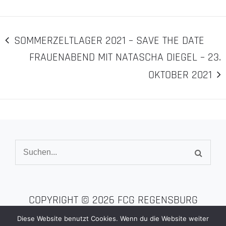
BEITRAGSNAVIGATION
SOMMERZELTLAGER 2021 – SAVE THE DATE
FRAUENABEND MIT NATASCHA DIEGEL – 23.
OKTOBER 2021
Suche
nach:
COPYRIGHT © 2026
FCG REGENSBURG
Diese Website benutzt Cookies. Wenn du die Website weiter
Alle Rechte vorbehalten | Chrisporate Pro by
Theme Palace
|