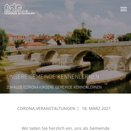
Zum
Inhalt
springen
UNSERE GEMEINDE KENNENLERNEN
ZUHAUSE
CORONA
UNSERE GEMEINDE KENNENLERNEN
GEPOSTET
CORONA
,
VERANSTALTUNGEN
18. MÄRZ 2021
AM
Wir laden Sie herzlich ein, uns als Gemeinde